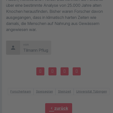
über eine bestimmte Analyse von 25.000 Jahre alten
Knochen herausfinden. Bisher waren Forscher davon
ausgegangen, dass in klimatisch harten Zeiten wie
damals, die Menschen auf Nahrung aus Gewässern
angewiesen war.
von
person
Tilmann Pflug
Forscherteam
Speiseplan
Steinzeit
Universität Tübingen
chevron_left
zurück