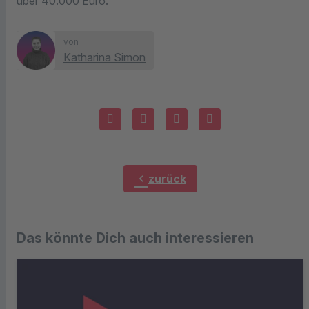
über 40.000 Euro.
von
Katharina Simon
chevron_left
zurück
Das könnte Dich auch interessieren