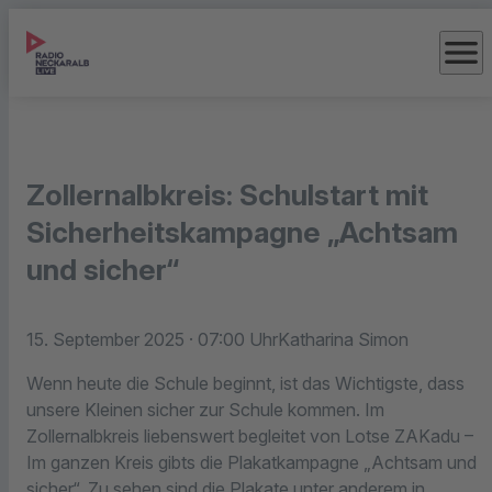
menu
Zollernalbkreis: Schulstart mit
Sicherheitskampagne „Achtsam
und sicher“
15. September 2025
· 07:00 Uhr
Katharina Simon
Wenn heute die Schule beginnt, ist das Wichtigste, dass
unsere Kleinen sicher zur Schule kommen. Im
Zollernalbkreis liebenswert begleitet von Lotse ZAKadu –
Im ganzen Kreis gibts die Plakatkampagne „Achtsam und
sicher“. Zu sehen sind die Plakate unter anderem in