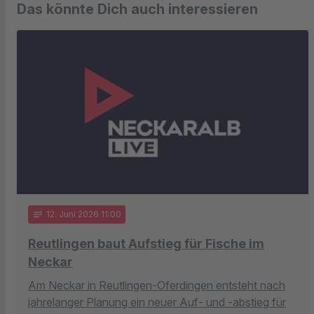
Das könnte Dich auch interessieren
notes
12
. Juni 2026 11:00
Reutlingen baut Aufstieg für Fische im
Neckar
Am Neckar in Reutlingen-Oferdingen entsteht nach
jahrelanger Planung ein neuer Auf- und -abstieg für