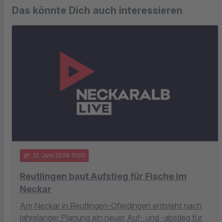
Das könnte Dich auch interessieren
notes
12
. Juni 2026 11:00
Reutlingen baut Aufstieg für Fische im
Neckar
Am Neckar in Reutlingen-Oferdingen entsteht nach
jahrelanger Planung ein neuer Auf- und -abstieg für