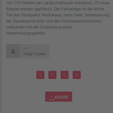
von 700 Metern ein Landschaftspark entstehen, 70 neue
Bäume werden gepflanzt. Die Parkanlage ist der letzte
Teil des Flussparks Neckaraue; seine Ziele: Verbesserung
der Gewässerstruktur und des Hochwasserschutzes
verbunden mit der Entwicklung eines
Naherholungsgebiets.
von
person
Katja Fauser
chevron_left
zurück