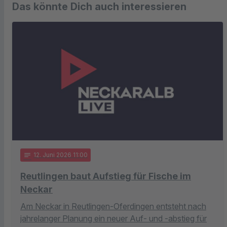
Das könnte Dich auch interessieren
notes
12
. Juni 2026 11:00
Reutlingen baut Aufstieg für Fische im
Neckar
Am Neckar in Reutlingen-Oferdingen entsteht nach
jahrelanger Planung ein neuer Auf- und -abstieg für