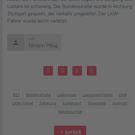
Lasters ist schwierig. Die Bundesstraße wurde in Richtung
Stuttgart gesperrt, der Verkehr umgeleitet. Der LKW-
Fahrer wurde leicht verletzt.
von
person
Tilmann Pflug
B27
Bundesstraße
Lastwagen
Lastwagenfahrer
LKW
LKW-Fahrer
Sattelzug
Schlaitdorf
Silowagen
Stuttgart
Vekehrsunfall
chevron_left
zurück