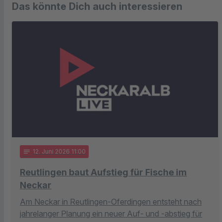
Das könnte Dich auch interessieren
notes
12
. Juni 2026 11:00
Reutlingen baut Aufstieg für Fische im
Neckar
Am Neckar in Reutlingen-Oferdingen entsteht nach
jahrelanger Planung ein neuer Auf- und -abstieg für