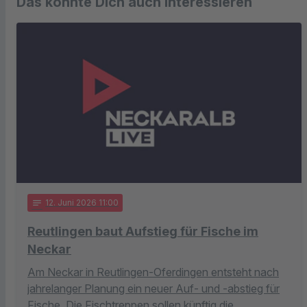
Das könnte Dich auch interessieren
notes
12
. Juni 2026 11:00
Reutlingen baut Aufstieg für Fische im
Neckar
Am Neckar in Reutlingen-Oferdingen entsteht nach
jahrelanger Planung ein neuer Auf- und -abstieg für
Fische. Die Fischtreppen sollen künftig die