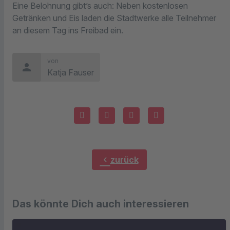
Eine Belohnung gibt’s auch: Neben kostenlosen
Getränken und Eis laden die Stadtwerke alle Teilnehmer
an diesem Tag ins Freibad ein.
von
person
Katja Fauser
chevron_left
zurück
Das könnte Dich auch interessieren