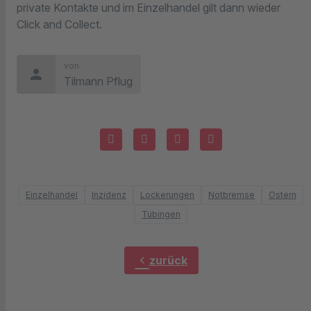
private Kontakte und im Einzelhandel gilt dann wieder
Click and Collect.
von
person
Tilmann Pflug
Einzelhandel
Inzidenz
Lockerungen
Notbremse
Ostern
Tübingen
chevron_left
zurück