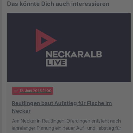
Das könnte Dich auch interessieren
notes
12
. Juni 2026 11:00
Reutlingen baut Aufstieg für Fische im
Neckar
Am Neckar in Reutlingen-Oferdingen entsteht nach
jahrelanger Planung ein neuer Auf- und -abstieg für