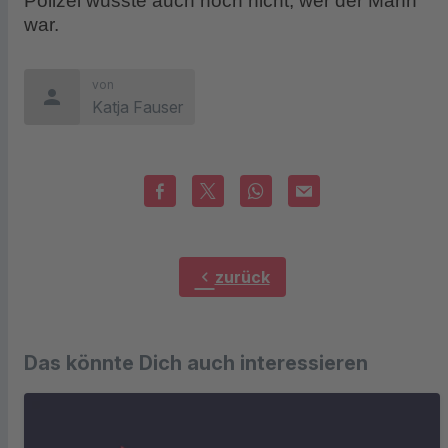
Polizei wusste auch noch nicht, wer der Mann
war.
von
person
Katja Fauser
chevron_left
zurück
Das könnte Dich auch interessieren