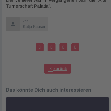
Der Verlierer war im vergangenen Jahr die “Alte
Turnerschaft Palatia”.
von
person
Katja Fauser
chevron_left
zurück
Das könnte Dich auch interessieren