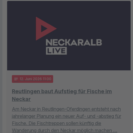
notes
12
. Juni 2026 11:00
Reutlingen baut Aufstieg für Fische im
Neckar
Am Neckar in Reutlingen-Oferdingen entsteht nach
jahrelanger Planung ein neuer Auf- und -abstieg für
Fische. Die Fischtreppen sollen künftig die
Wanderung durch den Neckar möglich machen …