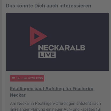
Das könnte Dich auch interessieren
notes
12
. Juni 2026 11:00
Reutlingen baut Aufstieg für Fische im
Neckar
Am Neckar in Reutlingen-Oferdingen entsteht nach
jahrelanger Planung ein neuer Auf- und -abstieg für