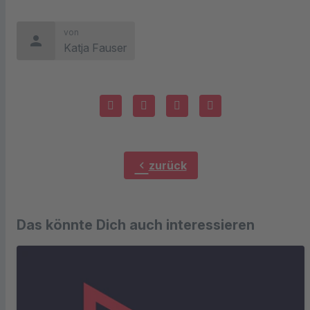
von
person
Katja Fauser
chevron_left
zurück
Das könnte Dich auch interessieren