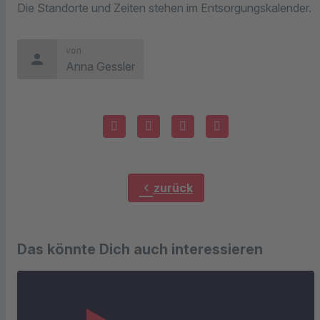
Die Standorte und Zeiten stehen im Entsorgungskalender.
von
person
Anna Gessler
chevron_left
zurück
Das könnte Dich auch interessieren