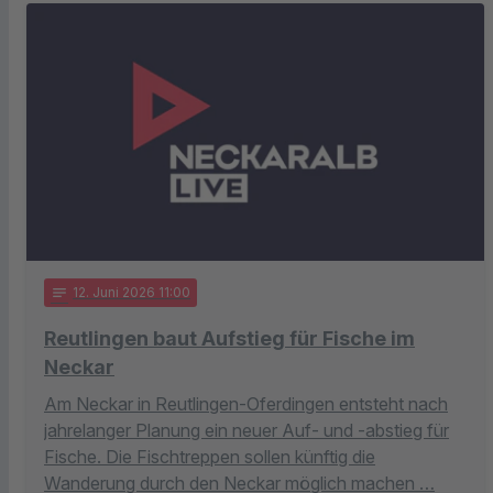
notes
12
. Juni 2026 11:00
Reutlingen baut Aufstieg für Fische im
Neckar
Am Neckar in Reutlingen-Oferdingen entsteht nach
jahrelanger Planung ein neuer Auf- und -abstieg für
Fische. Die Fischtreppen sollen künftig die
Wanderung durch den Neckar möglich machen …