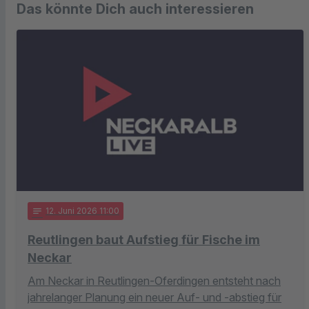
Das könnte Dich auch interessieren
notes
12
. Juni 2026 11:00
Reutlingen baut Aufstieg für Fische im
Neckar
Am Neckar in Reutlingen-Oferdingen entsteht nach
jahrelanger Planung ein neuer Auf- und -abstieg für