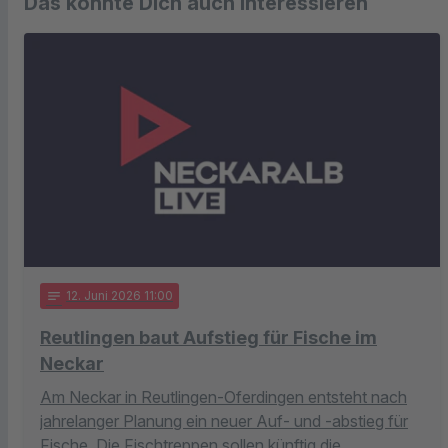
Das könnte Dich auch interessieren
notes
12
. Juni 2026 11:00
Reutlingen baut Aufstieg für Fische im
Neckar
Am Neckar in Reutlingen-Oferdingen entsteht nach
jahrelanger Planung ein neuer Auf- und -abstieg für
Fische. Die Fischtreppen sollen künftig die