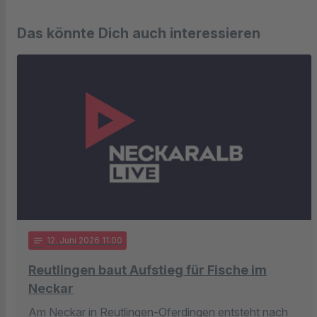
Das könnte Dich auch interessieren
notes
12
. Juni 2026 11:00
Reutlingen baut Aufstieg für Fische im
Neckar
Am Neckar in Reutlingen-Oferdingen entsteht nach