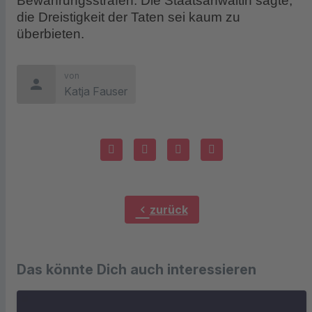
Bewährungsstrafen. Die Staatsanwältin sagte,
die Dreistigkeit der Taten sei kaum zu
überbieten.
von
person
Katja Fauser
chevron_left
zurück
Das könnte Dich auch interessieren