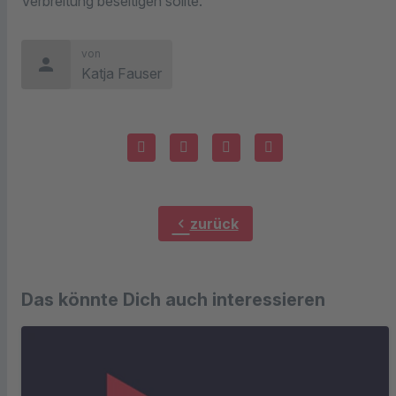
Verbreitung beseitigen sollte.
von
person
Katja Fauser
chevron_left
zurück
Das könnte Dich auch interessieren