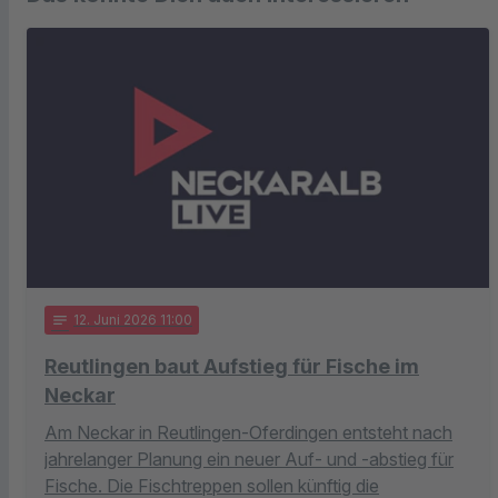
notes
12
. Juni 2026 11:00
Reutlingen baut Aufstieg für Fische im
Neckar
Am Neckar in Reutlingen-Oferdingen entsteht nach
jahrelanger Planung ein neuer Auf- und -abstieg für
Fische. Die Fischtreppen sollen künftig die