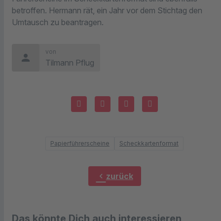
betroffen. Hermann rät, ein Jahr vor dem Stichtag den
Umtausch zu beantragen.
von
person
Tilmann Pflug
Papierführerscheine
Scheckkartenformat
chevron_left
zurück
Das könnte Dich auch interessieren