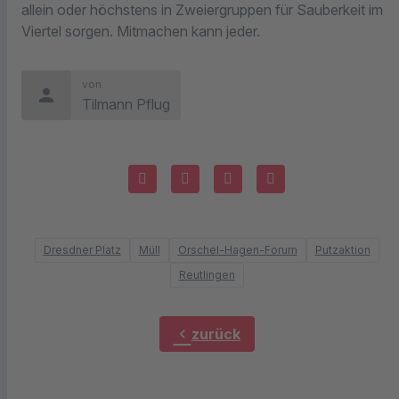
allein oder höchstens in Zweiergruppen für Sauberkeit im
Viertel sorgen. Mitmachen kann jeder.
von
person
Tilmann Pflug
Dresdner Platz
Müll
Orschel-Hagen-Forum
Putzaktion
Reutlingen
chevron_left
zurück