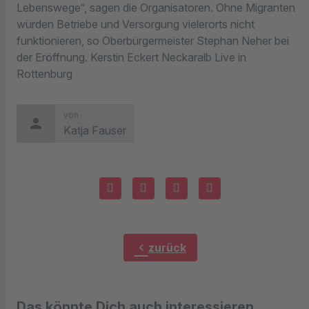
Lebenswege“, sagen die Organisatoren. Ohne Migranten
würden Betriebe und Versorgung vielerorts nicht
funktionieren, so Oberbürgermeister Stephan Neher bei
der Eröffnung. Kerstin Eckert Neckaralb Live in
Rottenburg
von
person
Katja Fauser
chevron_left
zurück
Das könnte Dich auch interessieren