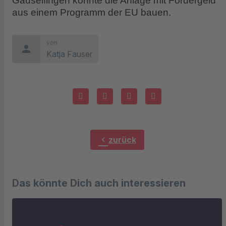
Gauselfingen konnte die Anlage mit Fördergeld
aus einem Programm der EU bauen.
von
person
Katja Fauser
chevron_left
zurück
Das könnte Dich auch interessieren