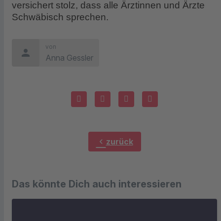
versichert stolz, dass alle Ärztinnen und Ärzte
Schwäbisch sprechen.
von
person
Anna Gessler
chevron_left
zurück
Das könnte Dich auch interessieren