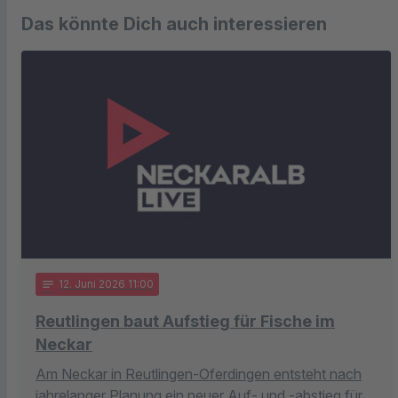
Das könnte Dich auch interessieren
notes
12
. Juni 2026 11:00
Reutlingen baut Aufstieg für Fische im
Neckar
Am Neckar in Reutlingen-Oferdingen entsteht nach
jahrelanger Planung ein neuer Auf- und -abstieg für