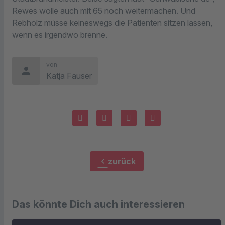
Rewes wolle auch mit 65 noch weitermachen. Und
Rebholz müsse keineswegs die Patienten sitzen lassen,
wenn es irgendwo brenne.
von
person
Katja Fauser
chevron_left
zurück
Das könnte Dich auch interessieren