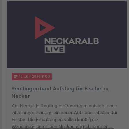
notes
12
. Juni 2026 11:00
Reutlingen baut Aufstieg für Fische im
Neckar
Am Neckar in Reutlingen-Oferdingen entsteht nach
jahrelanger Planung ein neuer Auf- und -abstieg für
Fische. Die Fischtreppen sollen künftig die
Wanderung durch den Neckar möglich machen …