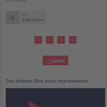
schockierte.
von
person
Katja Fauser
chevron_left
zurück
Das könnte Dich auch interessieren