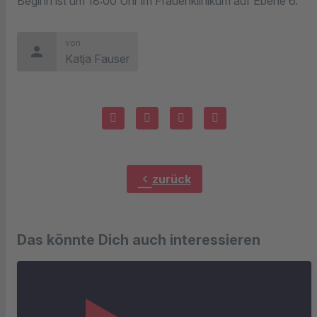
Beginn ist um 18:00 Uhr im Frauenklinikum auf Ebene 6.
von
person
Katja Fauser
chevron_left
zurück
Das könnte Dich auch interessieren