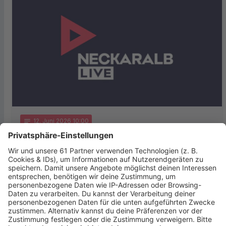
notes
12
. Juni 2026 10:00
Soziales Engagement aus Reutlingen
ausgezeichnet
Der Verein „Menschenkinder“ aus Reutlingen ist im
Bundeskanzleramt für sein herausragendes soziales
Engagement geehrt worden. Beim
Bundeswettbewerb „startsocial“ erreichte die …