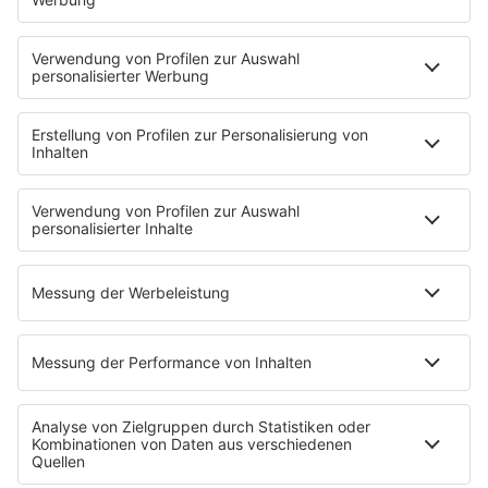
verbinden und Innovationen sichtbarer zu machen. …
notes
12
. Juni 2026 08:00
Uniklinik Tübingen eröffnet neues
Fahrradparkhaus
Die Uniklinik Tübingen hat ein neues Fahrradparkhaus
eröffnet. Direkt an der Medizinischen Klinik bietet es