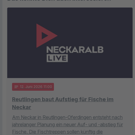
notes
12
. Juni 2026 11:00
Reutlingen baut Aufstieg für Fische im
Neckar
Am Neckar in Reutlingen-Oferdingen entsteht nach
jahrelanger Planung ein neuer Auf- und -abstieg für
Fische. Die Fischtreppen sollen künftig die