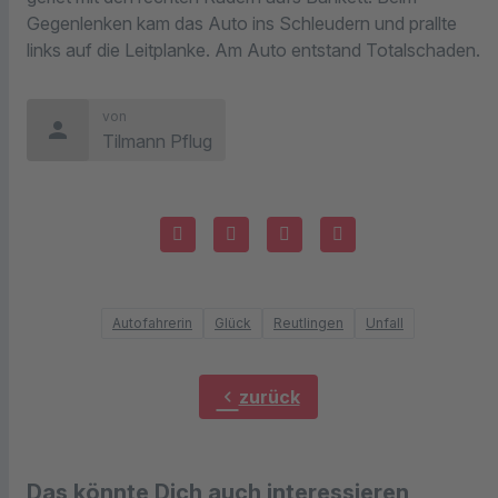
Gegenlenken kam das Auto ins Schleudern und prallte
links auf die Leitplanke. Am Auto entstand Totalschaden.
von
person
Tilmann Pflug
Autofahrerin
Glück
Reutlingen
Unfall
chevron_left
zurück
Das könnte Dich auch interessieren