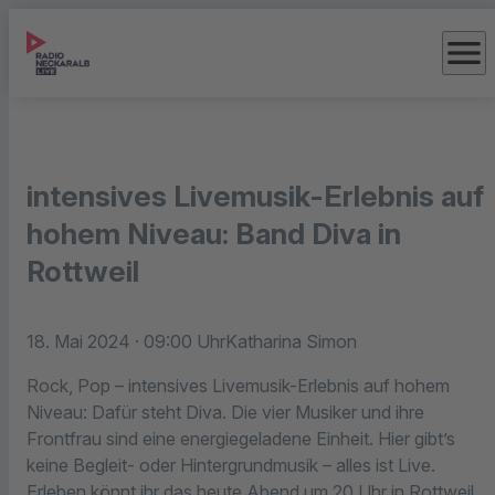
menu
intensives Livemusik-Erlebnis auf
hohem Niveau: Band Diva in
Rottweil
18. Mai 2024
· 09:00 Uhr
Katharina Simon
Rock, Pop – intensives Livemusik-Erlebnis auf hohem
Niveau: Dafür steht Diva. Die vier Musiker und ihre
Frontfrau sind eine energiegeladene Einheit. Hier gibt’s
keine Begleit- oder Hintergrundmusik – alles ist Live.
Erleben könnt ihr das heute Abend um 20 Uhr in Rottweil