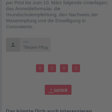
per Post bis zum 10. März folgende Unterlagen:
das Anmeldeformular, die
Grundschulempfehlung, den Nachweis der
Maserimpfung und die Einwilligung in
Coronatests.
von
person
Tilmann Pflug
chevron_left
zurück
Das könnte Dich auch interessieren