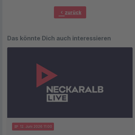
chevron_left
zurück
Das könnte Dich auch interessieren
notes
12
. Juni 2026 11:00