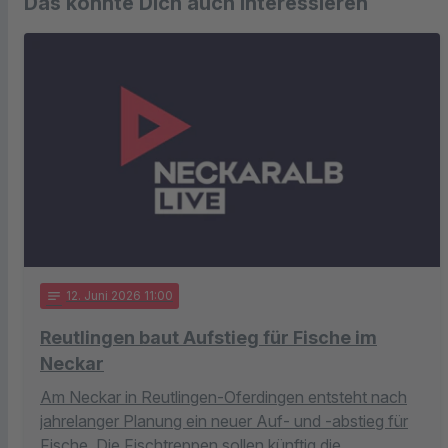
Das könnte Dich auch interessieren
notes
12
. Juni 2026 11:00
Reutlingen baut Aufstieg für Fische im
Neckar
Am Neckar in Reutlingen-Oferdingen entsteht nach
jahrelanger Planung ein neuer Auf- und -abstieg für
Fische. Die Fischtreppen sollen künftig die