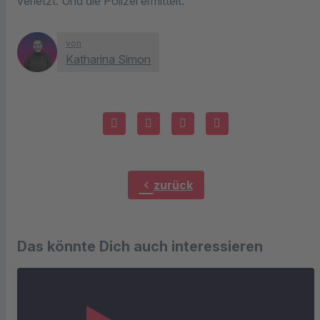
verletzt. Und die Polizei ermittelt.
von
Katharina Simon
chevron_left
zurück
Das könnte Dich auch interessieren