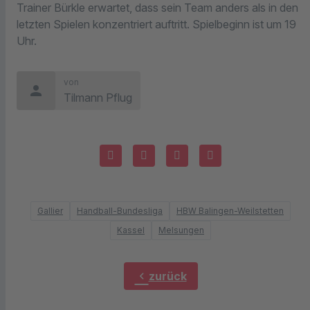
Trainer Bürkle erwartet, dass sein Team anders als in den
letzten Spielen konzentriert auftritt. Spielbeginn ist um 19
Uhr.
von
person
Tilmann Pflug
Gallier
Handball-Bundesliga
HBW Balingen-Weilstetten
Kassel
Melsungen
chevron_left
zurück