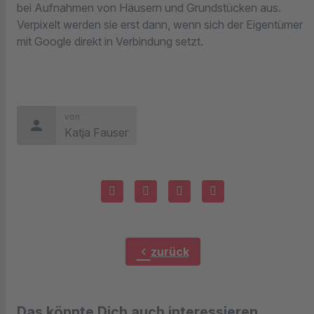
bei Aufnahmen von Häusern und Grundstücken aus.
Verpixelt werden sie erst dann, wenn sich der Eigentümer
mit Google direkt in Verbindung setzt.
von
person
Katja Fauser
chevron_left
zurück
Das könnte Dich auch interessieren