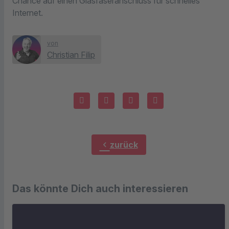
Chance auf einen Glasfaseranschluss für schnelles
Internet.
von
Christian Filip
chevron_left
zurück
Das könnte Dich auch interessieren