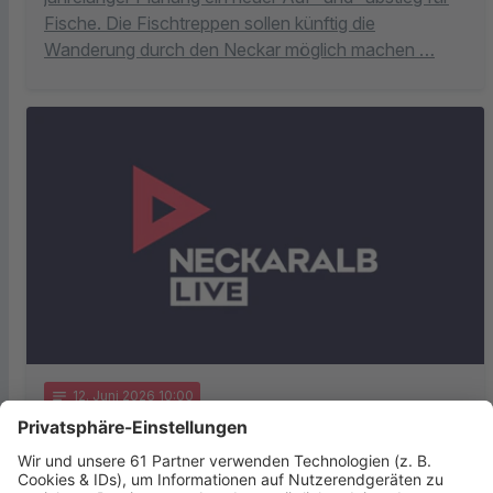
Fische. Die Fischtreppen sollen künftig die
Wanderung durch den Neckar möglich machen …
notes
12
. Juni 2026 10:00
Soziales Engagement aus Reutlingen
ausgezeichnet