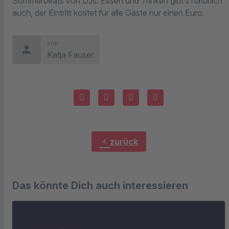
Sommerbeats von DJs. Essen und Trinken gibt’s natürlich
auch, der Eintritt kostet für alle Gäste nur einen Euro.
von
person
Katja Fauser
chevron_left
zurück
Das könnte Dich auch interessieren