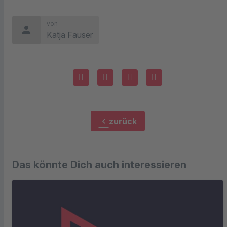
von
person
Katja Fauser
chevron_left
zurück
Das könnte Dich auch interessieren