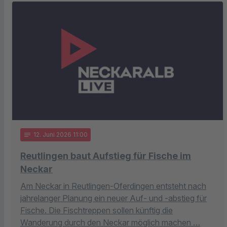
notes
12
. Juni 2026 11:00
Reutlingen baut Aufstieg für Fische im
Neckar
Am Neckar in Reutlingen-Oferdingen entsteht nach
jahrelanger Planung ein neuer Auf- und -abstieg für
Fische. Die Fischtreppen sollen künftig die
Wanderung durch den Neckar möglich machen …