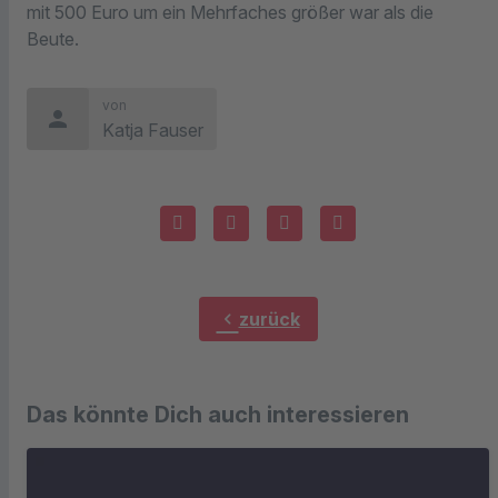
mit 500 Euro um ein Mehrfaches größer war als die
Beute.
von
person
Katja Fauser
chevron_left
zurück
Das könnte Dich auch interessieren