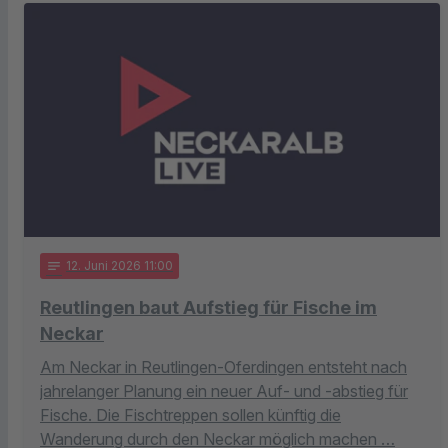
notes
12
. Juni 2026 11:00
Reutlingen baut Aufstieg für Fische im
Neckar
Am Neckar in Reutlingen-Oferdingen entsteht nach
jahrelanger Planung ein neuer Auf- und -abstieg für
Fische. Die Fischtreppen sollen künftig die
Wanderung durch den Neckar möglich machen …