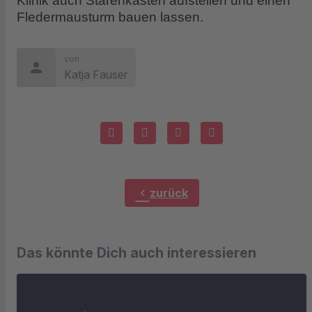
Klinik auch Starenkästen aufstellen und einen
Fledermausturm bauen lassen.
von
person
Katja Fauser
chevron_left
zurück
Das könnte Dich auch interessieren