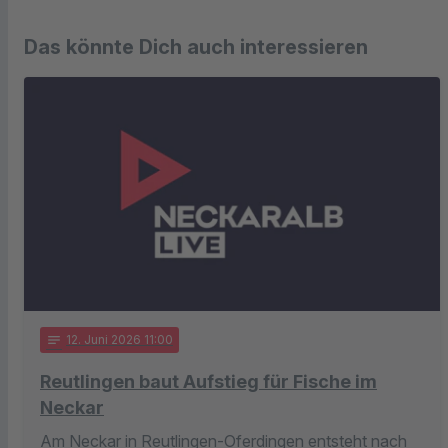
Das könnte Dich auch interessieren
notes
12
. Juni 2026 11:00
Reutlingen baut Aufstieg für Fische im
Neckar
Am Neckar in Reutlingen-Oferdingen entsteht nach